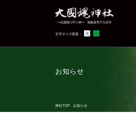
〜武蔵国の守り神〜 御鎮座壱千九百年
大
中
文字サイズ変更：
お知らせ
神社TOP
お知らせ