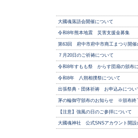
大國魂落語会開催について
令和8年熊本地震 災害支援金募集
第63回 府中市府中市商工まつり開催の
７月20日のご祈祷について
令和8年すもも祭 からす団扇の頒布
令和8年 八朔相撲祭について
出張祭典・団体祈祷 お申込みについ
茅の輪御守頒布のお知らせ ※頒布終
【注意】強風の日のご参拝について
大國魂神社 公式SNSアカウント開設