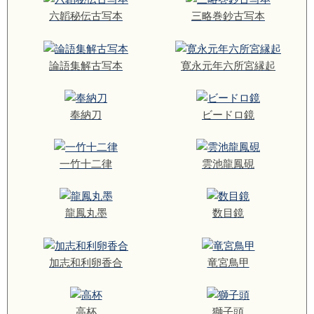
六韜秘伝古写本
三略巻鈔古写本
論語集解古写本
寛永元年六所宮縁起
奉納刀
ビードロ鏡
一竹十二律
雲池龍鳳硯
龍鳳丸墨
数目鏡
加志和利卵香合
竜宮鳥甲
高杯
獅子頭