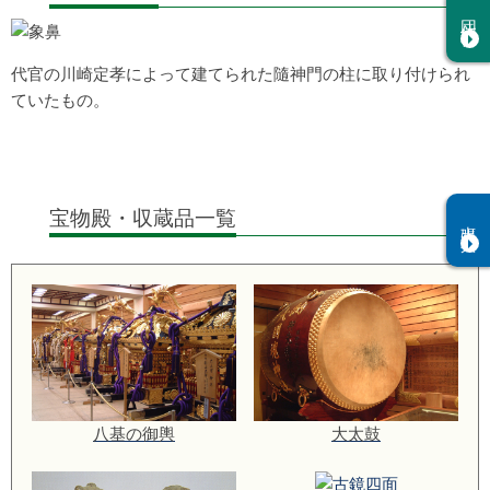
団体祈祷
代官の川崎定孝によって建てられた隨神門の柱に取り付けられ
ていたもの。
宝物殿・収蔵品一覧
出張祭典
八基の御輿
大太鼓