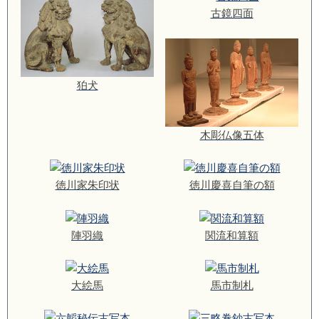
古鏡四面
狛犬
木彫仏像五体
徳川家朱印状
徳川慶喜自筆の額
陣羽織
関流和算額
大絵馬
馬市制札