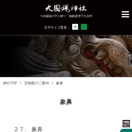
〜武蔵国の守り神〜 御鎮座壱千九百年
大
中
文字サイズ変更：
神社TOP
宝物殿のご案内
象鼻
象鼻
２７. 象鼻