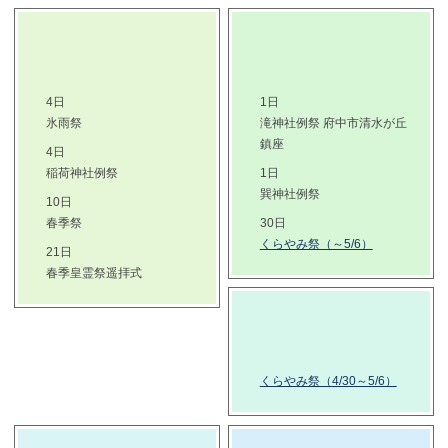
4日
1日
氷雨祭
滝神社例祭 府中市清水が丘
鎮座
4日
稲荷神社例祭
1日
巽神社例祭
10日
春季祭
30日
くらやみ祭（～5/6）
21日
春季皇霊祭遥拝式
くらやみ祭（4/30～5/6）