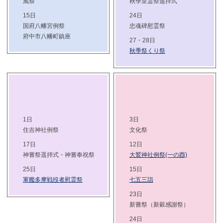
風祭
秋季皇霊祭遥拝式
15日
24日
国府八幡宮例祭
忠魂碑慰霊祭
府中市八幡町鎮座
27・28日
秋季祭くり祭
1日
3日
住吉神社例祭
文化祭
17日
12日
神嘗祭遥拝式・神嘗奉祝祭
大鷲神社例祭(一の酉)
25日
15日
軍艦多摩戦歿者慰霊祭
七五三詣
23日
新嘗祭（新穀感謝祭）
24日