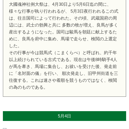
大國魂神社例大祭は、4月30日より5月6日迄の間に、
様々な行事が執り行われるが、 5月3日夜行われるこの式
は、往古国司によって行われた。その頃、武蔵国府の周
辺には、武士の勃興と共に 多数の牧が増え、良馬が多く
産出するようになった。国司は駿馬を朝廷に献上するた
めに、良馬を府中に集め、馬場で走らせ、検閲の上選定
した。
その行事が今は競馬式（こまくらべ）と呼ばれ、約千年
以上続けられている古式である。現在は午後8時騎手4人
が馬を牽き、馬場に集合し、お祓いを受けた後、発走前
に「名対面の儀」を行い、 順次発走し、旧甲州街道を三
往復する。これは速さや着順を競うものではなく、検閲
の為のものである。
5月4日