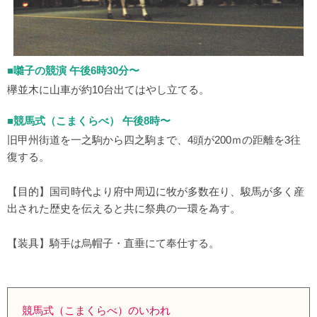
■囃子の競演 午後6時30分〜
欅並木に山車が約10台出てはやし立てる。
■競馬式（こまくらべ） 午後8時〜
旧甲州街道を一之駒から四之駒まで、4頭が200ｍの距離を3往
復する。
【目的】国司時代より府中周辺に牧が多数在り、駿馬が多く産
出された歴史を伝えると共に祭典の一環を為す。
【装具】騎手は烏帽子・直垂にて奉仕する。
競馬式（こまくらべ）のいわれ