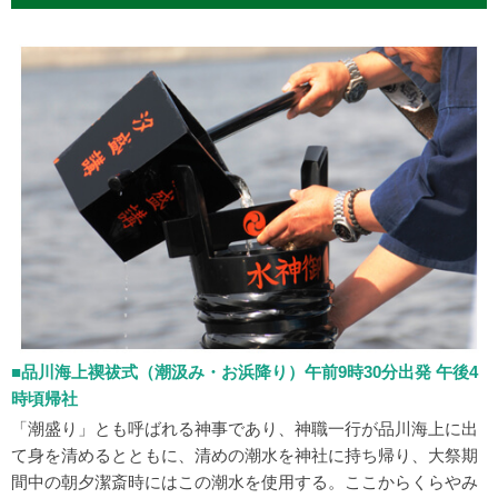
■品川海上禊祓式（潮汲み・お浜降り）午前9時30分出発 午後4
時頃帰社
「潮盛り」とも呼ばれる神事であり、神職一行が品川海上に出
て身を清めるとともに、清めの潮水を神社に持ち帰り、大祭期
間中の朝夕潔斎時にはこの潮水を使用する。ここからくらやみ