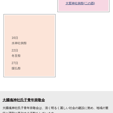
大鷲神社例祭(二の酉)
16日
水神社例祭
22日
冬至祭
27日
煤払祭
大國魂神社氏子青年崇敬会
大國魂神社氏子青年崇敬会は、清く明るく麗しい社会の建設に努め、地域の繁