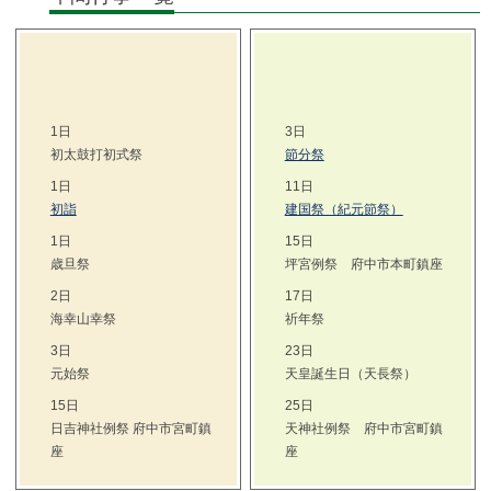
1日
3日
初太鼓打初式祭
節分祭
1日
11日
初詣
建国祭（紀元節祭）
1日
15日
歳旦祭
坪宮例祭 府中市本町鎮座
2日
17日
海幸山幸祭
祈年祭
3日
23日
元始祭
天皇誕生日（天長祭）
15日
25日
日吉神社例祭 府中市宮町鎮
天神社例祭 府中市宮町鎮
座
座