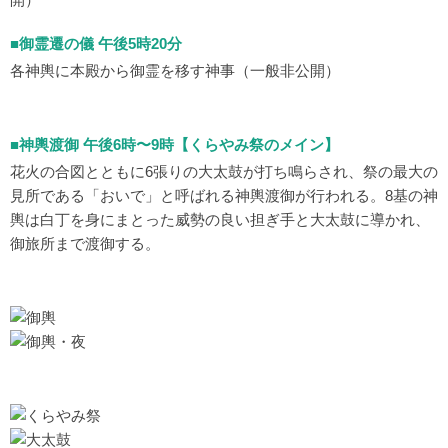
■御霊遷の儀 午後5時20分
各神輿に本殿から御霊を移す神事（一般非公開）
■神輿渡御 午後6時〜9時【くらやみ祭のメイン】
花火の合図とともに6張りの大太鼓が打ち鳴らされ、祭の最大の
見所である「おいで」と呼ばれる神輿渡御が行われる。8基の神
輿は白丁を身にまとった威勢の良い担ぎ手と大太鼓に導かれ、
御旅所まで渡御する。