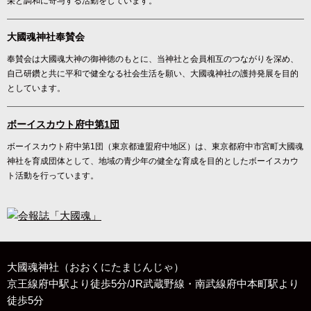
栄と調和に寄与する活動をしています。
大國魂神社奉賛会
奉賛会は大國魂大神の御神徳のもとに、当神社と会員相互のつながりを深め、
自己研鑽と共に平和で健全なる社会生活を願い、大國魂神社の護持発展を目的
としています。
ボーイスカウト府中第1団
ボーイスカウト府中第1団（東京都連盟府中地区）は、東京都府中市宮町大國魂
神社を育成団体として、地域の青少年の健全な育成を目的としたボーイスカウ
ト活動を行っています。
大國魂神社（おおくにたまじんじゃ）
京王線府中駅より徒歩5分/JR武蔵野線・南武線府中本町駅より
徒歩5分