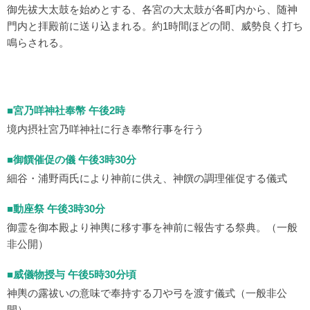
御先祓大太鼓を始めとする、各宮の大太鼓が各町内から、随神
門内と拝殿前に送り込まれる。約1時間ほどの間、威勢良く打ち
鳴らされる。
■宮乃咩神社奉幣 午後2時
境内摂社宮乃咩神社に行き奉幣行事を行う
■御饌催促の儀 午後3時30分
細谷・浦野両氏により神前に供え、神饌の調理催促する儀式
■動座祭 午後3時30分
御霊を御本殿より神輿に移す事を神前に報告する祭典。（一般
非公開）
■威儀物授与 午後5時30分頃
神輿の露祓いの意味で奉持する刀や弓を渡す儀式（一般非公
開）