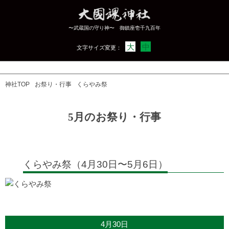
〜武蔵国の守り神〜 御鎮座壱千九百年
大
中
文字サイズ変更：
神社TOP
お祭り・行事
くらやみ祭
5月のお祭り・行事
くらやみ祭（4月30日〜5月6日）
4月30日