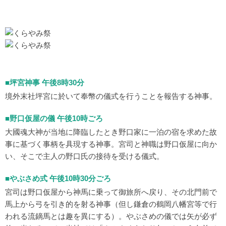
■坪宮神事 午後8時30分
境外末社坪宮に於いて奉幣の儀式を行うことを報告する神事。
■野口仮屋の儀 午後10時ごろ
大國魂大神が当地に降臨したとき野口家に一泊の宿を求めた故
事に基づく事柄を具現する神事。宮司と神職は野口仮屋に向か
い、そこで主人の野口氏の接待を受ける儀式。
■やぶさめ式 午後10時30分ごろ
宮司は野口仮屋から神馬に乗って御旅所へ戻り、その北門前で
馬上から弓を引き的を射る神事（但し鎌倉の鶴岡八幡宮等で行
われる流鏑馬とは趣を異にする）。やぶさめの儀では矢が必ず