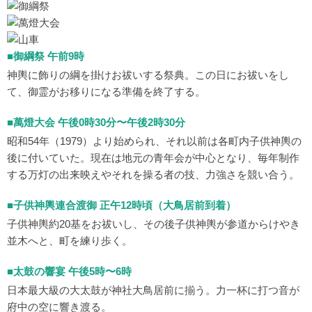
■御綱祭 午前9時
神輿に飾りの綱を掛けお祓いする祭典。この日にお祓いをし
て、御霊がお移りになる準備を終了する。
■萬燈大会 午後0時30分〜午後2時30分
昭和54年（1979）より始められ、それ以前は各町内子供神輿の
後に付いていた。現在は地元の青年会が中心となり、毎年制作
する万灯の出来映えやそれを操る者の技、力強さを競い合う。
■子供神輿連合渡御 正午12時頃（大鳥居前到着）
子供神輿約20基をお祓いし、その後子供神輿が参道からけやき
並木へと、町を練り歩く。
■太鼓の響宴 午後5時〜6時
日本最大級の大太鼓が神社大鳥居前に揃う。力一杯に打つ音が
府中の空に響き渡る。