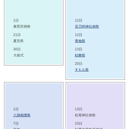
1日
12日
東照宮例祭
宮乃咩神社例祭
21日
12日
夏至祭
青袖祭
30日
13日
大祓式
杉舞祭
20日
すもも祭
1日
13日
八朔相撲祭
松尾神社例祭
7日
23日