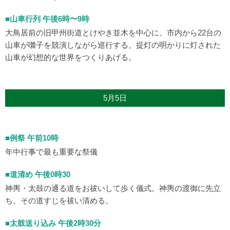
■山車行列 午後6時〜9時
大鳥居前の旧甲州街道とけやき並木を中心に、市内から22台の
山車が囃子を競演しながら巡行する。提灯の明かりに灯された
山車が幻想的な世界をつくりあげる。
5月5日
■例祭 午前10時
年中行事で最も重要な祭儀
■道清め 午後0時30
神輿・太鼓の通る道をお祓いして歩く儀式。神輿の渡御に先立
ち、その道すじを祓い清める。
■太鼓送り込み 午後2時30分