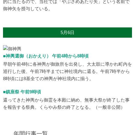
的に当たるので、当社では「やぶさめあたり矢」という名前で
御神矢を授与している。
5月6日
■神輿還御（おかえり） 午前4時から8時頃
早朝午前4時に各神輿が御旅所を出発し、大太鼓に導かれ町内を
巡行した後、午前7時半までに神社境内に還る。午前7時半から
8時頃には8基全ての神輿が神社境内に揃う。
■鎮座祭 午前9時頃
還ってきた神輿から御霊を本殿に納め、無事大祭が終了した事
を報告する祭典。くらやみ祭の終了となる。（一般非公開）
年間行事一覧