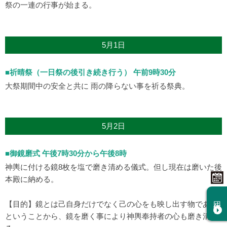
祭の一連の行事が始まる。
5月1日
■祈晴祭（一日祭の後引き続き行う） 午前9時30分
大祭期間中の安全と共に 雨の降らない事を祈る祭典。
5月2日
■御鏡磨式 午後7時30分から午後8時
神輿に付ける鏡8枚を塩で磨き清める儀式。但し現在は磨いた後
本殿に納める。
団体祈祷
【目的】鏡とは己自身だけでなく己の心をも映し出す物である
ということから、鏡を磨く事により神輿奉持者の心も磨き清め