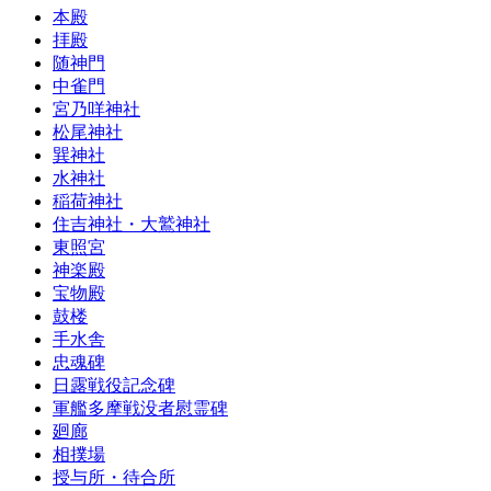
本殿
拝殿
随神門
中雀門
宮乃咩神社
松尾神社
巽神社
水神社
稲荷神社
住吉神社・大鷲神社
東照宮
神楽殿
宝物殿
鼓楼
手水舎
忠魂碑
日露戦役記念碑
軍艦多摩戦没者慰霊碑
廻廊
相撲場
授与所・待合所