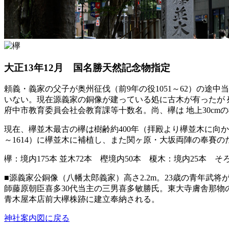
大正13年12月 国名勝天然記念物指定
頼義・義家の父子が奥州征伐（前9年の役1051～62）の途
いない。現在源義家の銅像が建っている処に古木が有ったが 殆
府中市教育委員会社会教育課等十数名。尚、欅は 地上30c
現在、欅並木最古の欅は樹齢約400年（拝殿より欅並木に向か
～1614）に欅並木に補植し、また関ヶ原・大坂両陣の奉賽
欅：境内175本 並木72本 樫境内50本 榎木：境内25本
■源義家公銅像（八幡太郎義家）高さ2.2m。23歳の青年
師藤原朝臣喜多30代当主の三男喜多敏勝氏。東大寺膚舎那物の
青木屋本店前大欅株跡に建立奉納される。
神社案内図に戻る