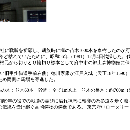
中当社に戦勝を祈願し、凱旋時に欅の苗木1000本を奉樹したの
ど枯れていたために、昭和56年（1981）12月4日伐採した
mの根元から切りとり輪切り標本として府中市の郷土森博物館に
い旧甲州街道手前右側）徳川家康が江戸入城（天正18年1590
のため両側に馬場を寄進した。
 そろの木：並木60本 幹周：全て1m以上 並木の長さ：約700
武将が前9年の役での戦勝の喜びに溢れ神恩に報賽の為参道を歩く
伝統を受け継ぐ高岡鋳物の鋳像である。 東京府中ロータリーク