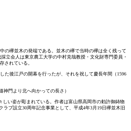
が府中の欅並木の発端である。並木の欅で当時の欅は全く残って
。伐採立会人は東京農工大学の中村克哉教授・文化財専門委員・
保存されている。
）した後江戸の開幕を行ったが、それを祝して慶長年間（1596
m（隨神門より北へ向かっての長さ）
凛々しい姿が彫まれている。作者は富山県高岡市の勅許御鋳物
ラブ設立30周年記念事業として、平成4年3月19日欅並木旧