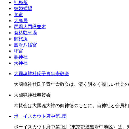
社務所
結婚式場
参道
大鳥居
馬場大門欅並木
有料駐車場
御旅所
国府八幡宮
坪宮
瀧神社
天神社
大國魂神社氏子青年崇敬会
大國魂神社氏子青年崇敬会は、清く明るく麗しい社会の
大國魂神社奉賛会
奉賛会は大國魂大神の御神徳のもとに、当神社と会員相
ボーイスカウト府中第1団
ボーイスカウト府中第1団（東京都連盟府中地区）は、