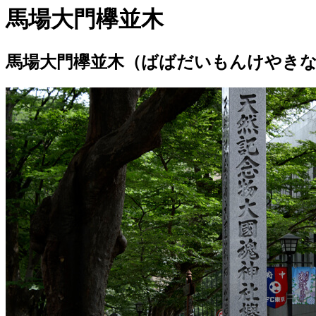
馬場大門欅並木
馬場大門欅並木（ばばだいもんけやき