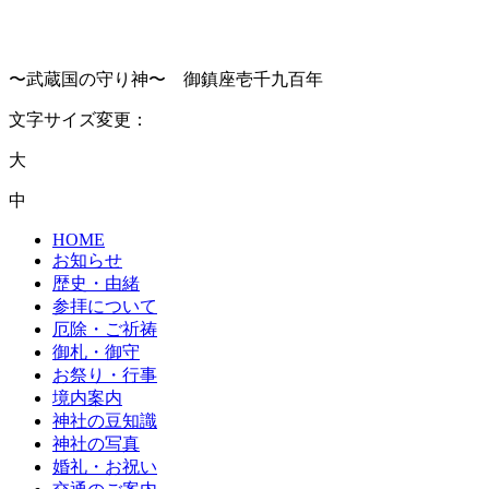
〜武蔵国の守り神〜 御鎮座壱千九百年
文字サイズ変更：
大
中
HOME
お知らせ
歴史・由緒
参拝について
厄除・ご祈祷
御札・御守
お祭り・行事
境内案内
神社の豆知識
神社の写真
婚礼・お祝い